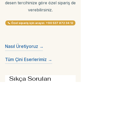
desen tercihinize göre özel sipariş de
verebilirsiniz.
📞 Özel sipariş için arayın: +90 537 872 34 12
Nasıl Üretiyoruz →
Tüm Çini Eserlerimiz →
Sıkça Sorulan
Sorular
Çini tabak duvara
asılabilir mi?